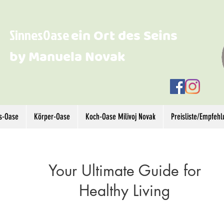
SinnesOase
ein Ort des Seins
by Manuela Novak
s-Oase
Körper-Oase
Koch-Oase Milivoj Novak
Preisliste/Empfeh
Your Ultimate Guide for
Healthy Living