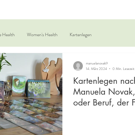
e Health
Women's Health
Kartenlegen
manuelanovak9
14. März 2024
0 Min. Lesezeit
Kartenlegen nac
Manuela Novak, 
oder Beruf, der 
weiteren Lebensw
gerne die Inform