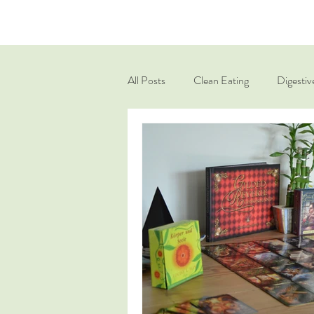
All Posts
Clean Eating
Digestiv