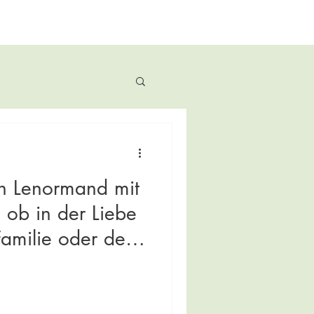
h Lenormand mit
ob in der Liebe
Familie oder den
eg, ich teile
ationen mit dir